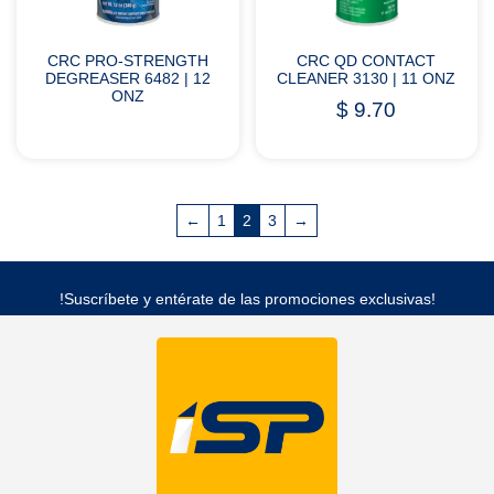
CRC PRO-STRENGTH
CRC QD CONTACT
DEGREASER 6482 | 12
CLEANER 3130 | 11 ONZ
ONZ
$
9.70
←
1
2
3
→
!Suscríbete y entérate de las promociones exclusivas!