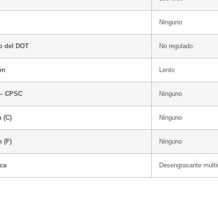
Ninguno
o del DOT
No regulado
ón
Lento
 – CPSC
Ninguno
 (C)
Ninguno
 (F)
Ninguno
ca
Desengrasante mult