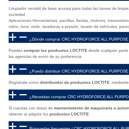
Limpiador versátil de base acuosa para todas las tareas de limpie
suciedad.
Aplicaciones Herramientas, parrillas, llantas, motores, transmision
vidrio, lona, ​​vinilo, lavadoras a presión, lavado de vehículos, par
¿Dónde comprar CRC HYDROFORCE ALL PURPOSE D
Puedes
comprar los productos LOCTITE
desde cualquier parte
las agencias de envío de su preferencia.
¿Puedo distribuir CRC HYDROFORCE ALL PURPOSE
Regístrate como
distribuidor de productos LOCTITE
mediante 
¿Necesitas comprar CRC HYDROFORCE ALL PURPOS
Si cuentas con áreas de
mantenimiento de maquinaria o autom
obtener al adquirir los
productos LOCTITE
.
Búsquedas frecuentes / CRC HYDROFORCE ALL PUR