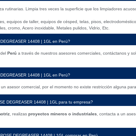
za rutinarias. Limpia tres veces la superficie que los limpiadores acuo
es, equipos de taller, equipos de césped, telas, pisos, electrodomésticos
edes, cromo, Acero inoxidable, Metales pulidos, Vidrio, Etc.
EGREASER 14408 | 1GL en Perú?
 del
Perú
a través de nuestros asesores comerciales, contáctanos y so
 DEGREASER 14408 | 1GL en Perú?
un asesor comercial, por el momento no existe restricción alguna para
E DEGREASER 14408 | 1GL para tu empresa?
otriz
, realizas
proyectos mineros o industriales
, contacta a un ases
POSE DEGREASER 14408 | 1GL comprar en Perú