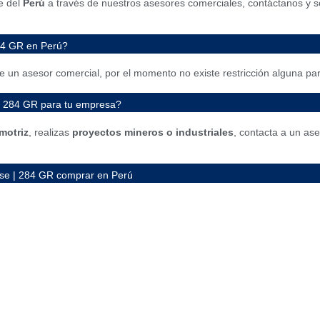
e del
Perú
a través de nuestros asesores comerciales, contáctanos y s
84 GR en Perú?
 un asesor comercial, por el momento no existe restricción alguna par
| 284 GR para tu empresa?
motriz
, realizas
proyectos mineros o industriales
, contacta a un as
se | 284 GR comprar en Perú